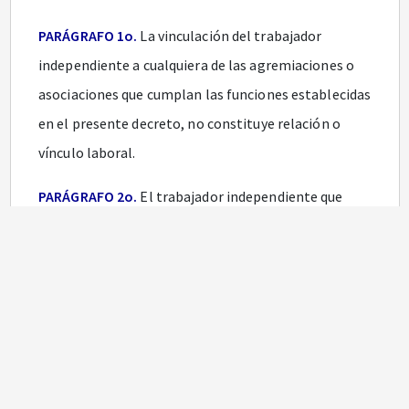
PARÁGRAFO 1o.
La vinculación del trabajador
independiente a cualquiera de las agremiaciones o
asociaciones que cumplan las funciones establecidas
en el presente decreto, no constituye relación o
vínculo laboral.
PARÁGRAFO 2o.
El trabajador independiente que
voluntariamente quiera afiliarse al Sistema General
de Riesgos Profesionales, debe estar previamente
afiliado a los Sistemas Generales de Seguridad Social
en Salud y Pensiones”.
Doctrina Concordante ARPC