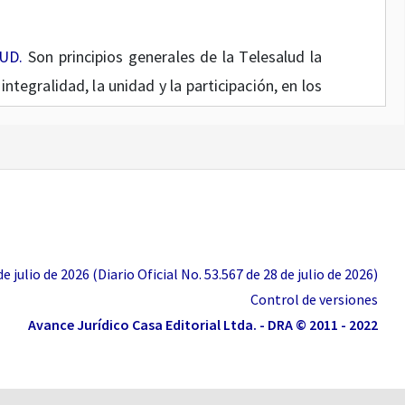
UD.
Son principios generales de la Telesalud la
a integralidad, la unidad y la participación, en los
 Ley 100 de 1993. Así mismo, constituye uno de
 atención de salud, entendida como la provisión
ividuales y colectivos de manera accesible y
al óptimo, teniendo en cuenta el balance entre
ósito de lograr la adhesión y satisfacción de
 julio de 2026 (Diario Oficial No. 53.567 de 28 de julio de 2026)
Control de versiones
Avance Jurídico Casa Editorial Ltda. - DRA © 2011 - 2022
TULO II.
 DE LA TELESALUD.