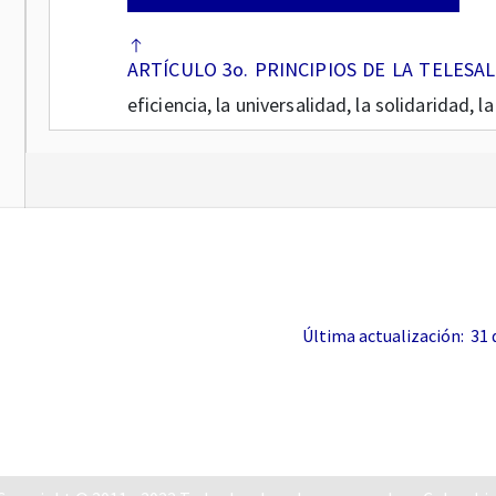
ARTÍCULO 3o. PRINCIPIOS DE LA TELESAL
eficiencia, la universalidad, la solidaridad, l
términos definidos por el artículo
2
o de la
los principios de la misma la calidad de la
de servicios de salud a los usuarios ind
equitativa, a través de un nivel profesion
beneficios, riesgos y costos, con el prop
dichos usuarios.
Última actualización: 31 de
Concordancias
CAPÍ
COMITÉ ASESOR