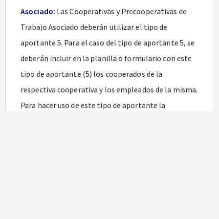
Asociado:
Las Cooperativas y Precooperativas de
Trabajo Asociado deberán utilizar el tipo de
aportante 5. Para el caso del tipo de aportante 5, se
deberán incluir en la planilla o formulario con este
tipo de aportante (5) los cooperados de la
respectiva cooperativa y los empleados de la misma.
Para hacer uso de este tipo de aportante la
Cooperativa o Precooperativa de Trabajo Asociado
deberá suministrarle al Operador de Información lo
siguiente: Resolución de aprobación de regímenes
por parte del Ministerio de la Protección Social,
certificación de existencia y representación legal y el
número de identificación tributaria.