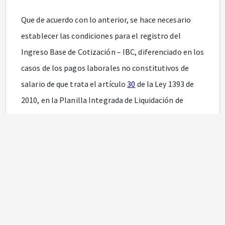
Que de acuerdo con lo anterior, se hace necesario
establecer las condiciones para el registro del
Ingreso Base de Cotización – IBC, diferenciado en los
casos de los pagos laborales no constitutivos de
salario de que trata el artículo
30
de la Ley 1393 de
2010, en la Planilla Integrada de Liquidación de
Aportes - PILA.
En mérito de lo expuesto,
RESUELVE:
ARTÍCULO 1o. OBJETO.
<Resolución derogada por
el artículo
5
de la Resolución 2388 de 2016>
Las
disposiciones contenidas en la presente resolución,