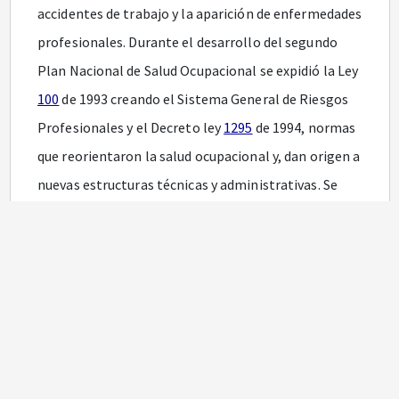
accidentes de trabajo y la aparición de enfermedades
profesionales. Durante el desarrollo del segundo
Plan Nacional de Salud Ocupacional se expidió la Ley
100
de 1993 creando el Sistema General de Riesgos
Profesionales y el Decreto ley
1295
de 1994, normas
que reorientaron la salud ocupacional y, dan origen a
nuevas estructuras técnicas y administrativas. Se
crea el Fondo de Riesgos Profesionales.
Que el literal g) del artículo
70
del Decreto ley 1295
de 1994, incluye dentro de las funciones del Consejo
Nacional de Riesgos Profesionales la de
“Recomendar el Plan Nacional de Salud
Ocupacional”.