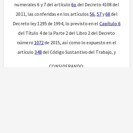
numerales 6 y 7 del artículo
6o
del Decreto 4108 del
2011, las conferidas en los artículos
56
,
57
y
68
del
Decreto ley 1295 de 1994, lo previsto en el
Capítulo 6
del Título 4 de la Parte 2 del Libro 2 del Decreto
número
1072
de 2015, así como lo expuesto en el
artículo
348
del Código Sustantivo del Trabajo, y
CONSIDERANDO:
Que el artículo
25
de la Constitución Política de
Colombia establece que el trabajo es un derecho y
una obligación social y goza, en todas sus
modalidades, de la especial protección del Estado;
además determina que toda persona tiene derecho a
un trabajo en condiciones dignas y justas.