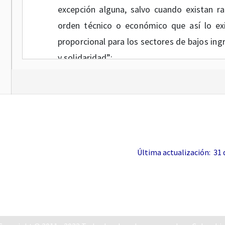
excepción alguna, salvo cuando existan r
orden técnico o económico que así lo exij
proporcional para los sectores de bajos in
y solidaridad”;
Que el numeral 11.7 del artículo
11
de la Le
la función social de la propiedad, pública 
públicos tienen, entre otras, la siguiente ob
en casos de emergencia o de calamidad pú
usuarios de servicios públicos”;
Última actualización: 31 de
Que de conformidad con el artículo
73
d
regulación tienen la función de regular lo
públicos, cuando la competencia no sea, de
promover la competencia entre quienes