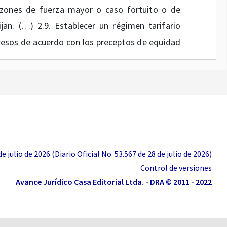
azones de fuerza mayor o caso fortuito o de
an. (…) 2.9. Establecer un régimen tarifario
gresos de acuerdo con los preceptos de equidad
y 142 de 1994, establece que, para cumplir con
o privada, las entidades que presten servicios
ligación “(...) 11.7 Colaborar con las autoridades
blica, para impedir perjuicios graves a los
 julio de 2026 (Diario Oficial No. 53.567 de 28 de julio de 2026)
Control de versiones
e la Ley 142 de 1994 “Las comisiones de
Avance Jurídico Casa Editorial Ltda. - DRA © 2011 - 2022
s monopolios en la prestación de los servicios
 hecho, posible; y, en los demás casos, la de
 presten servicios públicos, para que las