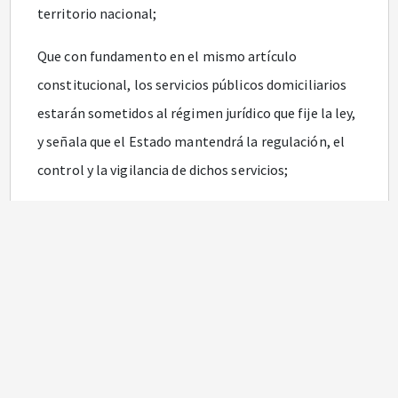
territorio nacional;
Que con fundamento en el mismo artículo
constitucional, los servicios públicos domiciliarios
estarán sometidos al régimen jurídico que fije la ley,
y señala que el Estado mantendrá la regulación, el
control y la vigilancia de dichos servicios;
Que el artículo
370
del ordenamiento
constitucional, prevé que corresponde al Presidente
de la República señalar, con sujeción a la ley, las
políticas generales de administración y control de
eficiencia de los servicios públicos domiciliarios;
Que el artículo
68
de la Ley 142 de 1994, establece
que el señalamiento de esas políticas se podrá