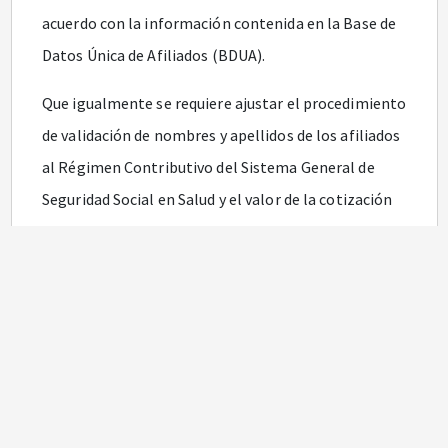
acuerdo con la información contenida en la Base de
Datos Única de Afiliados (BDUA).
Que igualmente se requiere ajustar el procedimiento
de validación de nombres y apellidos de los afiliados
al Régimen Contributivo del Sistema General de
Seguridad Social en Salud y el valor de la cotización
de los cotizantes dependientes o beneficiario de
UPC adicional.
En mérito de lo expuesto,
RESUELVE:
ARTÍCULO 1o.
<Resolución derogada por el artículo
5
de la Resolución 2388 de 2016>
Modificar el