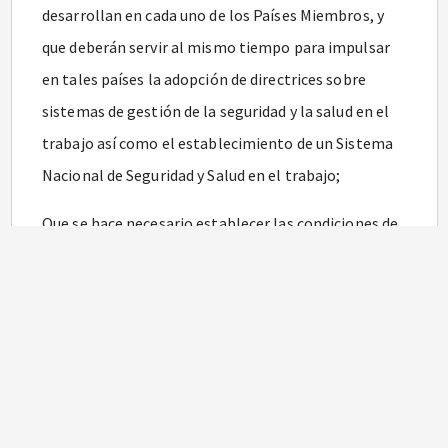
desarrollan en cada uno de los Países Miembros, y
que deberán servir al mismo tiempo para impulsar
en tales países la adopción de directrices sobre
sistemas de gestión de la seguridad y la salud en el
trabajo así como el establecimiento de un Sistema
Nacional de Seguridad y Salud en el trabajo;
Que se hace necesario establecer las condiciones de
afiliación al Sistema General de Riesgos Laborales
de los trabajadores de que trata el literal b) del
artículo
13
del Decreto número 1295 de 1994,
modificado por el artículo
2
o de la Ley 1562 de 2012.
Que el Decreto 1072 Único Reglamentario del Sector
Trabajo en el artículo
2.2.4.6.2
., en sus numerales 20 y