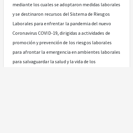
mediante los cuales se adoptaron medidas laborales
y se destinaron recursos del Sistema de Riesgos
Laborales para enfrentar la pandemia del nuevo
Coronavirus COVID-19, dirigidas a actividades de
promoción y prevención de los riesgos laborales
para afrontar la emergencia en ambientes laborales
para salvaguardar la salud y la vida de los
trabajadores y se otorga a las entidades
Administradoras de Riesgos Laborales, la facultad
para la compra de elementos de protección
personal, realizar chequeos médicos frecuentes de
carácter preventivo y de diagnóstico, como acciones
de intervención directa relacionadas con la
contención y atención de la pandemia del nuevo