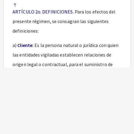
ARTÍCULO 2o. DEFINICIONES.
Para los efectos del
presente régimen, se consagran las siguientes
definiciones:
a)
Cliente:
Es la persona natural o jurídica con quien
las entidades vigiladas establecen relaciones de
origen legal o contractual, para el suministro de
productos o servicios, en desarrollo de su objeto
social.
Concordancias
b)
Usuario:
Es la persona natural o jurídica quien, sin
ser cliente, utiliza los servicios de una entidad
vigilada.