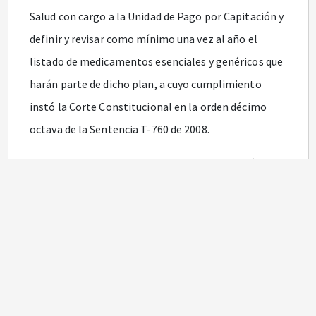
Salud con cargo a la Unidad de Pago por Capitación y
definir y revisar como mínimo una vez al año el
listado de medicamentos esenciales y genéricos que
harán parte de dicho plan, a cuyo cumplimiento
instó la Corte Constitucional en la orden décimo
octava de la Sentencia T-760 de 2008.
Que por su parte, la Ley 1438 de 2011 en el artículo
25
establece que el Plan de Beneficios en Salud con
cargo a la Unidad de Pago por Capitación deberá
actualizarse integralmente una vez cada dos (2)
años, atendiendo a cambios en el perfil
epidemiológico y carga de la enfermedad de la
población, disponibilidad de recursos, equilibrio y