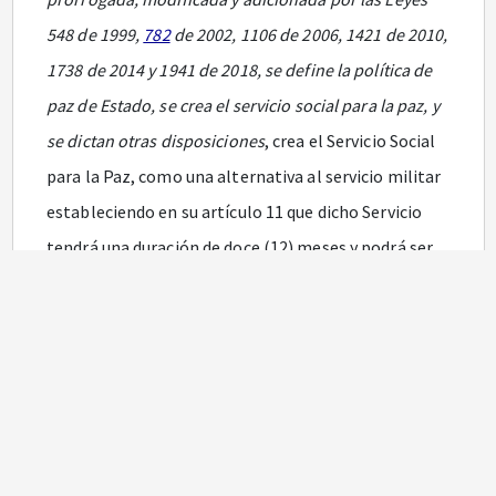
548 de 1999,
782
de 2002, 1106 de 2006, 1421 de 2010,
1738 de 2014 y 1941 de 2018, se define la política de
paz de Estado, se crea el servicio social para la paz, y
se dictan otras disposiciones
, crea el Servicio Social
para la Paz, como una alternativa al servicio militar
estableciendo en su artículo 11 que dicho Servicio
tendrá una duración de doce (12) meses y podrá ser
prestado en cualquiera de las once (11) modalidades
por las personas que cumplan con los requisitos del
servicio militar obligatorio.
Que el parágrafo 2 del artículo 2.2.38.5.3 del Decreto
número 1079 de 2024,
por el cual se adiciona el Título
38 a la Parte 2 del Libro 2 del Decreto número 1083 de