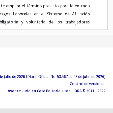
te ampliar el término previsto para la entrada
sgos Laborales en el Sistema de Afiliación
bligatoria y voluntaria de los trabajadores
UELVE:
5o
de la Resolución número 1798 de 2023,
ón número 1895 de 2024, el cual quedará así:
 julio de 2026 (Diario Oficial No. 53.567 de 28 de julio de 2026)
Control de versiones
ación de información de afiliación al SAT.
Las
Avance Jurídico Casa Editorial Ltda. - DRA © 2011 - 2022
n verificar la información de los contratistas
ados voluntarios al Sistema General de Riesgos
r dicha información a través de la plataforma