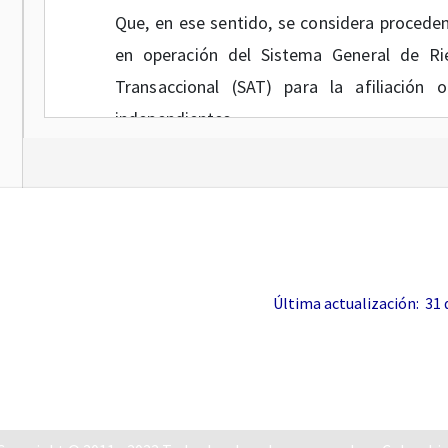
Que, en ese sentido, se considera proceden
en operación del Sistema General de Rie
Transaccional (SAT) para la afiliación o
independientes.
En mérito de lo expuesto,
RES
ARTÍCULO 1o.
Modifíquese el artículo
modificado por el artículo
1o
de la Resoluci
Última actualización: 31 de
“Artículo
5o
. Reporte previo a la incorpor
Administradoras de Riesgos Laborales deberá
y de los trabajadores independientes afili
Laborales con afiliación activa, y reporta