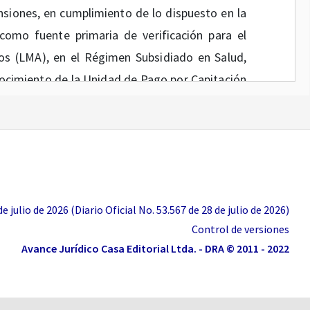
siones, en cumplimiento de lo dispuesto en la
como fuente primaria de verificación para el
os (LMA), en el Régimen Subsidiado en Salud,
onocimiento de la Unidad de Pago por Capitación
 de una pensión y que como tal, deben estar en
o con lo estipulado en el artículo
157
de la Ley
y dada la existencia de regímenes especiales o
es, que permiten la concurrencia de pensiones
 julio de 2026 (Diario Oficial No. 53.567 de 28 de julio de 2026)
necesario incluir campos adicionales en las
Control de versiones
s del Registro Único de Afiliados (RUAF), en
Avance Jurídico Casa Editorial Ltda. - DRA © 2011 - 2022
nformación de determinada pensión, que reporten