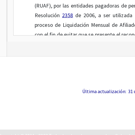
(RUAF), por las entidades pagadoras de pen
Resolución
2358
de 2006, a ser utilizada 
proceso de Liquidación Mensual de Afiliad
con el fin de evitar que se presente el rec
(UPC) Subsidiada a los afiliados que gozan
el régimen contributivo en salud, de acuerd
100 de 1993.
Que conforme con la anterior consideración 
exceptuados del Sistema General de Pension
Última actualización: 31 de
respecto de una misma persona, se hace 
novedades del anexo técnico de pensionado
aras de posibilitar la modificación en la i
las entidades pagadoras de pensiones.