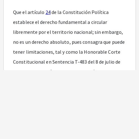
Que el artículo
24
de la Constitución Política
establece el derecho fundamental a circular
libremente por el territorio nacional; sin embargo,
no es un derecho absoluto, pues consagra que puede
tener limitaciones, tal y como la Honorable Corte
Constitucional en Sentencia T-483 del 8 de julio de
1999 lo estableció en los siguientes términos:
“El derecho fundamental de circulación puede ser
limitado, en virtud de la ley, pero solo en la medida
necesaria e indispensable en una sociedad
democrática, con miras a prevenir la comisión de
infracciones penales,
proteger el interés público,
la
seguridad nacional,
el orden público, la salud y la