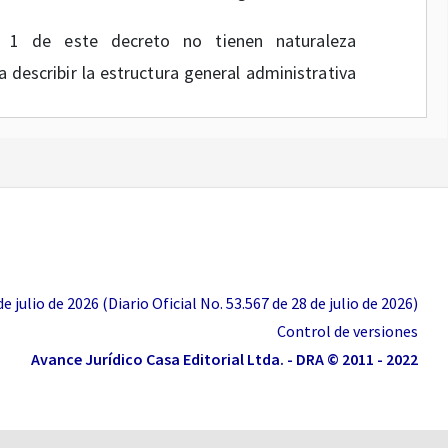
 1 de este decreto no tienen naturaleza
 describir la estructura general administrativa
ogido en este decreto, el Gobierno nacional
ra sido objeto de declaración de nulidad o de
 a la información suministrada por la Relatoría
o.
izar las normas de carácter reglamentario que
 julio de 2026 (Diario Oficial No. 53.567 de 28 de julio de 2026)
umento jurídico único para el mismo, se hace
Control de versiones
Avance Jurídico Casa Editorial Ltda. - DRA © 2011 - 2022
 Reglamentario Sectorial.