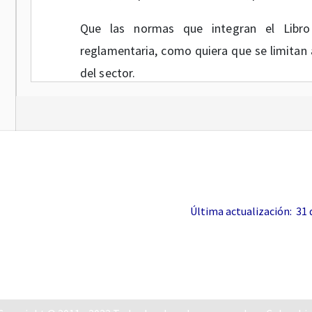
Que las normas que integran el Libro
reglamentaria, como quiera que se limitan a
del sector.
Que durante el trabajo compilatorio rec
verificó que ninguna norma compilada hubie
suspensión provisional, acudiendo para ello
y la Secretaría General del Consejo de Estad
Que con el objetivo de compilar y racional
Última actualización: 31 de
rigen en el sector y contar con un instr
necesario expedir el presente Decreto Único
Por lo anteriormente expuesto,