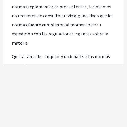
normas reglamentarias preexistentes, las mismas
no requieren de consulta previa alguna, dado que las
normas fuente cumplieron al momento de su
expedición con las regulaciones vigentes sobre la
materia.
Que la tarea de compilar y racionalizar las normas
de carácter reglamentario implica, en algunos
casos, la simple actualización de la normativa
compilada, para que se ajuste a la realidad
institucional y a la normativa vigente, lo cual
conlleva, en aspectos puntuales, el ejercicio formal
de la facultad reglamentaria.
Que en virtud de sus características propias, el