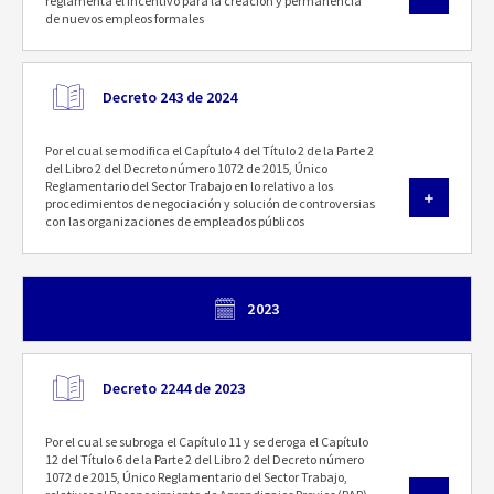
reglamenta el Incentivo para la creación y permanencia
de nuevos empleos formales
Decreto 243 de 2024
Por el cual se modifica el Capítulo 4 del Título 2 de la Parte 2
del Libro 2 del Decreto número 1072 de 2015, Único
Reglamentario del Sector Trabajo en lo relativo a los
procedimientos de negociación y solución de controversias
con las organizaciones de empleados públicos
2023
Decreto 2244 de 2023
Por el cual se subroga el Capítulo 11 y se deroga el Capítulo
12 del Título 6 de la Parte 2 del Libro 2 del Decreto número
1072 de 2015, Único Reglamentario del Sector Trabajo,