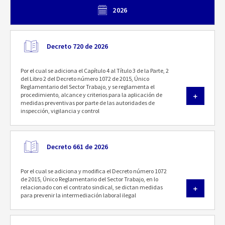
2026
Decreto 720 de 2026
Por el cual se adiciona el Capítulo 4 al Título 3 de la Parte, 2
del Libro 2 del Decreto número 1072 de 2015, Único
Reglamentario del Sector Trabajo, y se reglamenta el
procedimiento, alcance y criterios para la aplicación de
medidas preventivas por parte de las autoridades de
inspección, vigilancia y control
Decreto 661 de 2026
Por el cual se adiciona y modifica el Decreto número 1072
de 2015, Único Reglamentario del Sector Trabajo, en lo
relacionado con el contrato sindical, se dictan medidas
para prevenir la intermediación laboral ilegal