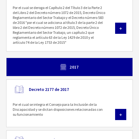
Por el cual se deroga el Capítulo 2 del Título 3 de la Parte 2
del Libro 2 del Decreto número 1072 de 2015, Decreto Único
Reglamentario del Sector Trabajo y el Decreto número 583
de 2016 "por el cual se adiciona al título 3 de la parte 2 del
libro 2 del Decreto número 1072 de 2015, Decreto Único
Reglamentario del Sector Trabajo, un capítulo 2 que
reglamenta el artículo 63 de la Ley 1429 de 2010 y el
artículo 74 de la Ley 1753 de 2015"
2017
Decreto 2177 de 2017
Por el cual se integra el Consejo para la Inclusión de la
Discapacidad y se dictan disposiciones relacionadas con
su funcionamiento