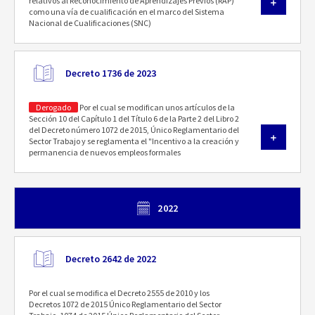
relativos al Reconocimiento de Aprendizajes Previos (RAP)
como una vía de cualificación en el marco del Sistema
Nacional de Cualificaciones (SNC)
Decreto 1736 de 2023
Derogado
Por el cual se modifican unos artículos de la
Sección 10 del Capítulo 1 del Título 6 de la Parte 2 del Libro 2
del Decreto número 1072 de 2015, Único Reglamentario del
Sector Trabajo y se reglamenta el "Incentivo a la creación y
permanencia de nuevos empleos formales
2022
Decreto 2642 de 2022
Por el cual se modifica el Decreto 2555 de 2010 y los
Decretos 1072 de 2015 Único Reglamentario del Sector