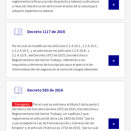
reglamenta la financiación de práctica laboral, judicatura
y relación docencia de servicio en el área de la salud para
adquirir experiencia laboral
Decreto 1117 de 2016
Por el cual se modifican los artículos 2.2.4.10.2., 2.2.4.10.3.,
y 2.2.4.10.5., y se adicionan los artículos 2.2.4.10.8., y
2.2.4.10.9., del Decreto 1072 de 2015, Decreto Único
Reglamentario del Sector Trabajo, referentes a los
requisitos y términos de inscripción para el ejercicio de
intermediación de seguros en el ramo de riesgos laborales
Decreto 583 de 2016
Derogado
Por el cual se adiciona al título 3 de la parte 2
del libro 2 del Decreto número 1072 de 2015, Decreto Único
Reglamentario del Sector Trabajo, un capítulo 2 que
reglamenta el artículo 63 de la Ley 1429 de 2010, "por la
cual se expide la Ley de Formalización y Generación de
Empleo" y el artículo 74 de la Ley 1753 de 2015, "por la cual