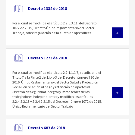
Decreto 1334 de 2018
Por el cual se modifica el artículo 2.2.6.3.11. del Decreto
1072 de 2015, Decreto Único Reglamentario del Sector
Trabajo, sobre regulación de la cuota de aprendices
Decreto 1273 de 2018
Por el cual se modifica el artículo 2.2.1.1.1.7, se adiciona el
Título 7 a la Parte 2 del Libro 3 del Decreto número 780 de
2016, Único Reglamentario del Sector Salud y Protección
Social, en relación al pago y retención de aportes al
Sistema de Seguridad Integral y Parafiscales de los
trabajadores independientes y modifica los artículos
2.2.4.2.2.13 y 2.2.4.2.2.15 del Decreto número 1072 de 2015,
Único Reglamentario del Sector Trabajo
Decreto 683 de 2018