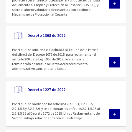
población cesante reconocidas por el Fondo de Solidaridad
de Fomento al Empleo y Protección al Cesante (FOSFEC), y
sobre el ahorro voluntario de cesantías con destino al
Mecanismo de Protección al Cesante
Decreto 1368 de 2022
Por el cual se adiciona el Capítulo 3 al Título 3 de la Parte 2
del Libro 2 del Decreto 1072 de 2015, para reglamentar el
artículo 200 de la Ley 1955 de 2019, referente a la
terminación de mutuo acuerdo del procedimiento
administrativo sancionatorio laboral
Decreto 1227 de 2022
Por el cual se modifican los artículos 2.2.1.5.3, 2.2.1.5.5,
2.2.1.5.8 y 2.2.1.5.9, y se adicionan los artículos 2.2.1.5.15 al
2.2.1.5.25 al Decreto 1072 de 2015, Único Reglamentario del
Sector Trabajo, relacionados con el Teletrabajo