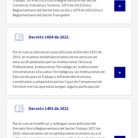
Trabajo, 1074 de 2015 Único Reglamentario del Sector,
Comercio, Industria y Turismo, 1075 de 2015 Único
Reglamentario del Sector Educación y 1079 de 2015 Único
Reglamentario del Sector Transporte
Decreto 1604 de 2022
Por el cual se adicionan unos artículos al Decreto 1072 de
2015, en materia de fortalecimiento de los servicios de
educación prestados por las Instituciones Técnicas
Profesionales, Instituciones Tecnológicas, Instituciones
Universitarias o Escuelas Tecnológicas, las Instituciones de
Educación para el Trabajo y el Desarrollo Humano,
constituidas o adquiridas por las Cajas de Compensación
Familiar o en las que estas tengan alguna participación
Decreto 1493 de 2022
Por el cual se modifican y subrogan unos artículos del
Decreto Único Reglamentario del Sector Trabajo 1072 de
2015, relacionados con las prestaciones económicas a la