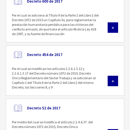
Decreto 600 de 2017
Por el cual se adiciona al Título 9 de la Parte 2 del Libro 2 del
Decreto 1072 de 2015 un Capítulo 5o, para reglamentar la
prestación humanitaria periódica para las víctimas del
conflicto armado, de que trata el artículo 46 de la Ley 418
de 1997, y su fuente de financiación
Decreto 454 de 2017
Por el cual se modifican los artículos 2.2.6.1.3.12 y
2.2.6.1.3.17 del Decreto número 1072 de 2015, Decreto
Único Reglamentario del Sector Trabajo y se adicionan al
Capítulo 1 del Título 6 de la Parte 2 del Libro 2 del mismo
Decreto, las Secciones 8, y 9
Decreto 52 de 2017
Por medio del cual se modifica el artículo 2.2.4.6.37. del
Decreto número 1072 de 2015, Decreto Único