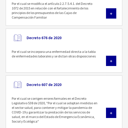
Por el cual se modifica el artículo 2.2.7.5.4.1. del Decreto
1072 de 2015 en relación con el fortalecimiento de los
principios de los presupuestos de las Cajas de
Compensación Familiar
Decreto 676 de 2020
Por el cual se incorpora una enfermedad directa a la tabla
de enfermedades laborales y se dictan otras disposiciones
Decreto 607 de 2020
Por el cual se corrigen errores formales en el Decreto
Legislativo 538 de 2020, "Por el cual se adoptan medidas en
el sector salud, para contener y mitigar la pandemia de
COVID-19 y garantizar la prestación de los servicios de
salud, en el marco del Estado de Emergencia Económica,
Social y Ecológica"