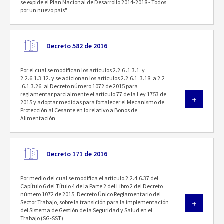
se expide el Plan Nacional de Desarrollo 2014-2018 - Todos
por un nuevo país"
Decreto 582 de 2016
Por el cual se modifican los artículos 2.2.6 .1.3.1. y
2.2.6.1.3.12. y se adicionan los artículos 2.2.6.1 .3.18. a 2.2
.6.1.3.26. al Decreto número 1072 de 2015 para
reglamentar parcialmente el artículo 77 de la Ley 1753 de
2015 y adoptar medidas para fortalecer el Mecanismo de
Protección al Cesante en lo relativo a Bonos de
Alimentación
Decreto 171 de 2016
Por medio del cual se modifica el artículo 2.2.4.6.37 del
Capítulo 6 del Título 4 de la Parte 2 del Libro 2 del Decreto
número 1072 de 2015, Decreto Único Reglamentario del
Sector Trabajo, sobre la transición para la implementación
del Sistema de Gestión de la Seguridad y Salud en el
Trabajo (SG-SST)