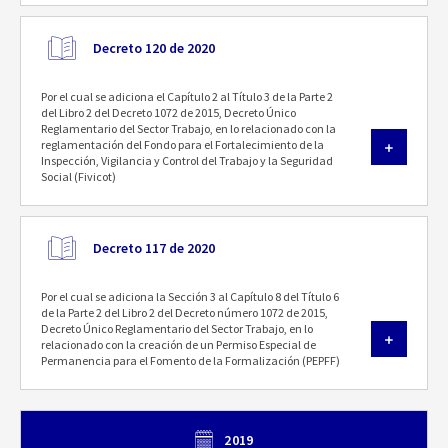
Decreto 120 de 2020
Por el cual se adiciona el Capítulo 2 al Título 3 de la Parte 2
del Libro 2 del Decreto 1072 de 2015, Decreto Único
Reglamentario del Sector Trabajo, en lo relacionado con la
reglamentación del Fondo para el Fortalecimiento de la
Inspección, Vigilancia y Control del Trabajo y la Seguridad
Social (Fivicot)
Decreto 117 de 2020
Por el cual se adiciona la Sección 3 al Capítulo 8 del Título 6
de la Parte 2 del Libro 2 del Decreto número 1072 de 2015,
Decreto Único Reglamentario del Sector Trabajo, en lo
relacionado con la creación de un Permiso Especial de
Permanencia para el Fomento de la Formalización (PEPFF)
2019