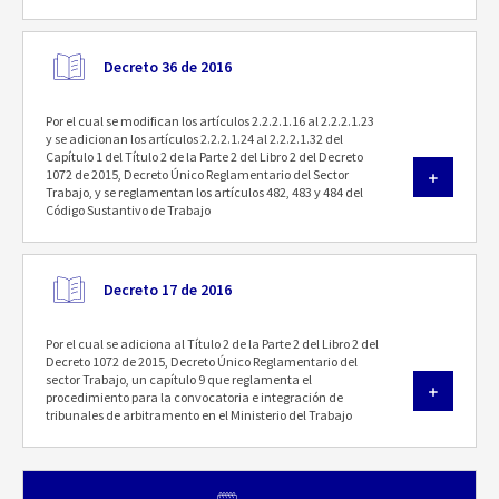
Decreto 36 de 2016
Por el cual se modifican los artículos 2.2.2.1.16 al 2.2.2.1.23
y se adicionan los artículos 2.2.2.1.24 al 2.2.2.1.32 del
Capítulo 1 del Título 2 de la Parte 2 del Libro 2 del Decreto
1072 de 2015, Decreto Único Reglamentario del Sector
Trabajo, y se reglamentan los artículos 482, 483 y 484 del
Código Sustantivo de Trabajo
Decreto 17 de 2016
Por el cual se adiciona al Título 2 de la Parte 2 del Libro 2 del
Decreto 1072 de 2015, Decreto Único Reglamentario del
sector Trabajo, un capítulo 9 que reglamenta el
procedimiento para la convocatoria e integración de
tribunales de arbitramento en el Ministerio del Trabajo