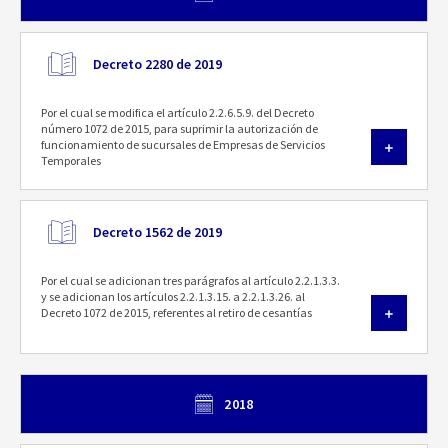
Decreto 2280 de 2019
Por el cual se modifica el artículo 2.2.6.5.9. del Decreto
número 1072 de 2015, para suprimir la autorización de
funcionamiento de sucursales de Empresas de Servicios
Temporales
Decreto 1562 de 2019
Por el cual se adicionan tres parágrafos al artículo 2.2.1.3.3.
y se adicionan los artículos 2.2.1.3.15. a 2.2.1.3.26. al
Decreto 1072 de 2015, referentes al retiro de cesantías
2018